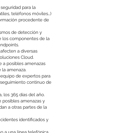
e seguridad para la
tiles, teléfonos móviles…)
nformación procedente de
ismos de detección y
de los componentes de la
endpoints.
afecten a diversas
soluciones Cloud.
nte a posibles amenazas
 la amenaza.
 equipo de expertos para
y seguimiento continuo de
, los 365 días del año.
e posibles amenazas y
an a otras partes de la
identes identificados y
o a una línea telefónica