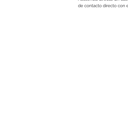
de contacto directo con e
Icraitas
Paseo de la Castellana 40, Pl