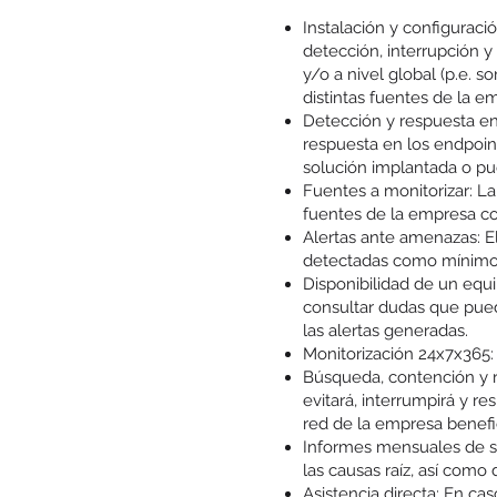
Instalación y configuració
detección, interrupción y
y/o a nivel global (p.e. 
distintas fuentes de la em
Detección y respuesta e
respuesta en los endpoin
solución implantada o pu
Fuentes a monitorizar: L
fuentes de la empresa com
Alertas ante amenazas: El
detectadas como mínimo 
Disponibilidad de un equ
consultar dudas que pueda
las alertas generadas.
Monitorización 24x7x365: E
Búsqueda, contención y r
evitará, interrumpirá y r
red de la empresa benefic
Informes mensuales de se
las causas raíz, así como
Asistencia directa: En ca