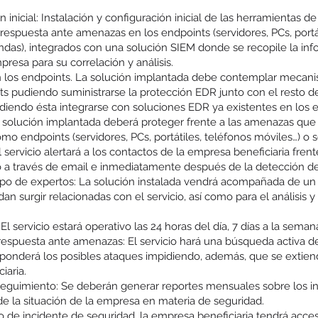
n inicial: Instalación y configuración inicial de las herramientas d
 respuesta ante amenazas en los endpoints (servidores, PCs, portá
sondas), integrados con una solución SIEM donde se recopile la i
presa para su correlación y análisis.
n los endpoints. La solución implantada debe contemplar mecan
ts pudiendo suministrarse la protección EDR junto con el resto 
diendo ésta integrarse con soluciones EDR ya existentes en los 
a solución implantada deberá proteger frente a las amenazas que 
o endpoints (servidores, PCs, portátiles, teléfonos móviles…) o 
 servicio alertará a los contactos de la empresa beneficiaria fre
a través de email e inmediatamente después de la detección de
ipo de expertos: La solución instalada vendrá acompañada de un
n surgir relacionadas con el servicio, así como para el análisis 
l servicio estará operativo las 24 horas del día, 7 días a la semana
espuesta ante amenazas: El servicio hará una búsqueda activa d
esponderá los posibles ataques impidiendo, además, que se extiend
iaria.
guimiento: Se deberán generar reportes mensuales sobre los inc
 de la situación de la empresa en materia de seguridad.
so de incidente de seguridad, la empresa beneficiaria tendrá acces