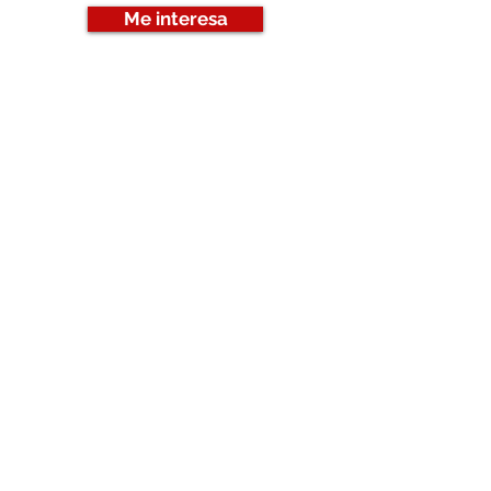
Me interesa
Icraitas
Paseo de la Castellana 40, Planta 8
28046 Madrid
clientes@icraitas.com